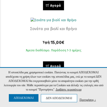
Αγορά
Σονάτα για βιολί και θρήνο
15,00€
Τιμή:
Άμεσα διαθέσιμο. Παράδοση 1-3 ημέρες
Αγορά
Η ιστοσελίδα μας χρησιμοποιεί cookies. Πατώντας το κουμπί ΑΠΟΔΕΧΟΜΑΙ
αποδέχεσαι τη χρήση όλων των cookies της ιστοσελίδας μας, ενώ με το κουμπί ΔΕΝ
ΑΠΟΔΕΧΟΜΑΙ θα ενεργοποιηθούν μόνο τα απαραίτητα cookies για την ορθή
λειτουργία του site. Μάθε περισσότερα για τα Cookies και άλλαξε τις επιλογές σου από
Οι αξέχαστοι φίλοι μου
το κουμπί "Προτιμήσεις".
Διαβάστε περισσότερα
ΑΠΟΔΕΧΟΜΑΙ
ΔΕΝ ΑΠΟΔΕΧΟΜΑΙ
Προτιμήσεις ↓
14,00€
Τιμή: