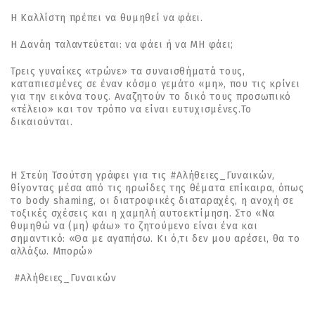
Η Καλλίστη πρέπει να θυµηθεί να φάει.
Η ∆ανάη ταλαντεύεται: να φάει ή να ΜΗ φάει;
Τρεις γυναίκες «τρώνε» τα συναισθήµατά τους,
καταπιεσµένες σε έναν κόσµο γεµάτο «µη», που τις κρίνει
για την εικόνα τους. Αναζητούν το δικό τους προσωπικό
«τέλειο» και τον τρόπο να είναι ευτυχισµένες.Το
δικαιούνται.
Η Στεύη Τσούτση γράφει για τις #Αλήθειες_Γυναικών,
θίγοντας µέσα από τις ηρωίδες της θέµατα επίκαιρα, όπως
το body shaming, οι διατροφικές διαταραχές, η ανοχή σε
τοξικές σχέσεις και η χαµηλή αυτοεκτίµηση. Στο «Να
θυµηθώ να (µη) φάω» το ζητούµενο είναι ένα και
σηµαντικό: «Θα µε αγαπήσω. Κι ό,τι δεν µου αρέσει, θα το
αλλάξω. Μπορώ»
#Αλήθειες_Γυναικών