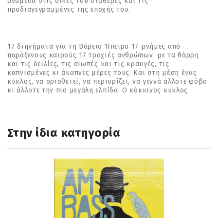
ανάµεσα στις δικές του σταθερές και τις
προδιαγεγραµµένες της εποχής του.
17 διηγήµατα για τη Βόρειο Ήπειρο 17 µνήµες από
παράξενους καιρούς 17 τροχιές ανθρώπων, µε τα θάρρη
και τις δειλίες, τις σιωπές και τις κραυγές, τις
καπνισµένες κι άκαπνες µέρες τους. Και στη µέση ένας
κύκλος, να οριοθετεί, να περιορίζει, να γεννά άλλοτε φόβο
κι άλλοτε την πιο µεγάλη ελπίδα: Ο κόκκινος κύκλος
Στην ίδια κατηγορία