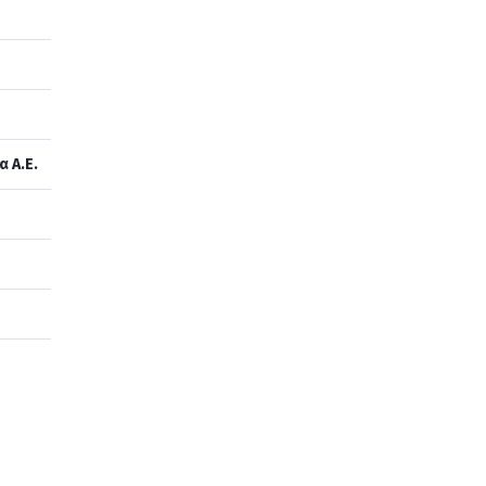
α Α.Ε.