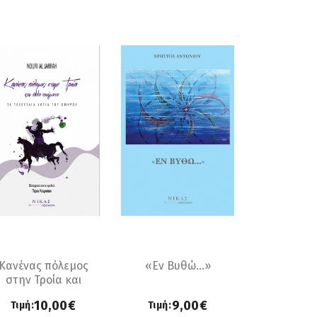
Κανένας πόλεμος
«Εν Βυθώ…»
στην Τροία και
άλλα ποιήματα. Τα
10,00€
9,00€
Τιμή:
Τιμή:
τελευταία λόγια