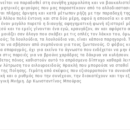
είται να παραδοθεί στη συνήθη χαρμολύπη και να βαυκαλιστεί 
αι μητρικές φιγούρες που μας παραστέκουν από το αλλοδιαστασι
ίναι πλήρης άρνηση και κατά μέτωπον ρήξη με την παραδοχή τη
ού Άλλου πολύ έντονη και στα δύο μέρη, αφού η απουσία κι ο α
ό έναν μεγάλο πυρετό η διαυγής αφηγηματική φωνή εξιστορεί μ
ύ και το εμείς γίνονται ένα εγώ, κραυγάζον, αν και αφόρετο α
μοιάζει σαν άλογο που σκάβει με τις οπλές τον λάκκο του, όμω
ύς; Τα λουλούδια, τα λουλούδια ναι, είναι κάποια παρηγοριά. 
ι να σβήσουν από συμπόνοια για τους ζωντανούς. Ο φόβος κι 
α σπαραγμός, όχι για εκείνο το άγνωστο που ενδέχεται να μην 
α στις παρειές για να βρούνε χαράδρες τα δάκρυα να κυλήσουν
θετος πόνος καθιστούν αυτό το απρόσμενο δίπτυχο καθαρά λειτ
ην λύτρωση του αιλουροειδούς Ηρακλή που μπορούσε να σταθεί 
της Ποίησης. Γεμάτη από σκέψεις που εξισορροπούν τα συναισθ
ική και ο ρυθμός που την συνέχουν, την διακατέχουν και την ε
λογική Μνήμη. Δρ Κωνσταντίνος Μπούρας