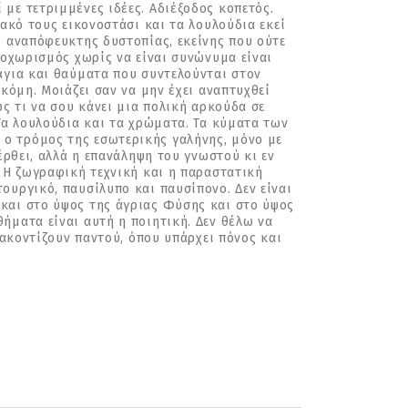
με τετριμμένες ιδέες. Αδιέξοδος κοπετός.
ακό τους εικονοστάσι και τα λουλούδια εκεί
ς αναπόφευκτης δυστοπίας, εκείνης που ούτε
ποχωρισμός χωρίς να είναι συνώνυμα είναι
άγια και θαύματα που συντελούνται στον
κόμη. Μοιάζει σαν να μην έχει αναπτυχθεί
ς τι να σου κάνει μια πολική αρκούδα σε
Τα λουλούδια και τα χρώματα. Τα κύματα των
ο τρόμος της εσωτερικής γαλήνης, μόνο με
έρθει, αλλά η επανάληψη του γνωστού κι εν
. Η ζωγραφική τεχνική και η παραστατική
ουργικό, παυσίλυπο και παυσίπονο. Δεν είναι
και στο ύψος της άγριας Φύσης και στο ύψος
ήματα είναι αυτή η ποιητική. Δεν θέλω να
ξακοντίζουν παντού, όπου υπάρχει πόνος και