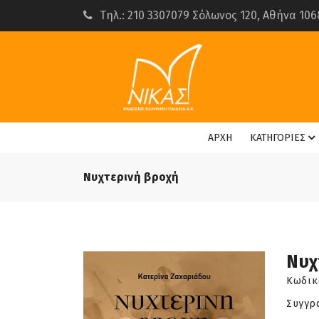
Τηλ.: 210 3307079 Σόλωνος 120, Αθήνα 106
ΑΡΧΗ
ΚΑΤΗΓΟΡΙΕΣ
Νυχτερινή βροχή
Νυχ
Κωδικ
Συγγρ