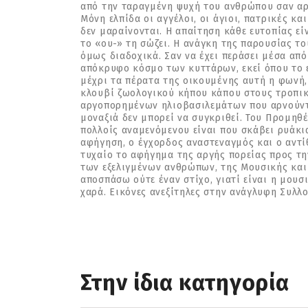
από την ταραγμένη ψυχή του ανθρώπου σαν αρν
Μόνη ελπίδα οι αγγέλοι, οι άγιοι, πατρικές κ
δεν μαραίνονται. Η απαίτηση κάθε ευτοπίας ε
το «ου-» τη σώζει. Η ανάγκη της παρουσίας τ
όμως διαδοχικά. Σαν να έχει περάσει μέσα απ
απόκρυφο κόσμο των κυττάρων, εκεί όπου το εσ
μέχρι τα πέρατα της οικουμένης αυτή η φωνή, 
κλουβί ζωολογικού κήπου κάπου στους τροπικο
αργοπορημένων ηλιοβασιλεμάτων που αρνούντα
μοναξιά δεν μπορεί να συγκριθεί. Του Προμηθέ
πολλοίς αναμενόμενου είναι που σκάβει ρυάκι
αφήγηση, ο έγχορδος αναστεναγμός και ο αντί
τυχαίο το αφήγημα της αργής πορείας προς τ
των εξελιγμένων ανθρώπων, της Μουσικής και 
αποσπάσω ούτε έναν στίχο, γιατί είναι η μουσ
χαρά. Εικόνες ανεξίτηλες στην ανάγλυφη Συλ
Στην ίδια κατηγορία