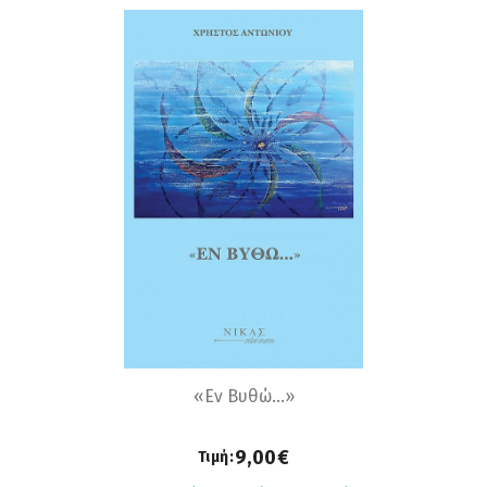
«Εν Βυθώ…»
9,00€
Τιμή: