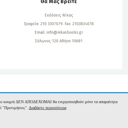
Θα Μας Βρείτε
Εκδόσεις Νίκας
Γραφεία: 210 3307079. Fax: 2103834078
Email:
info@nikasbooks.gr
Σόλωνος 120 Αθήνα 10681
α
με το κουμπί ΔΕΝ ΑΠΟΔΕΧΟΜΑΙ θα ενεργοποιηθούν μόνο τα απαραίτητα
πί "Προτιμήσεις".
Διαβάστε περισσότερα