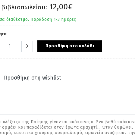
12,00€
 βιβλιοπωλείου:
σα διαθέσιμο. Παράδοση 1-3 ημέρες
ητα
Προσθήκη στο καλάθι
Προσθήκη στη wishlist
οι «λέξεις» της Ποίησης γίνονται «κόκκινες». Ένα βαθύ «κόκκιν
ν ορμάει και παραδίδεται στον έρωτα αμαχητί... Όταν θυμώνει, 
ισµό, καυστικό χιούµορ, σουρεαλισµό, ειρωνεία αναζητούν τη