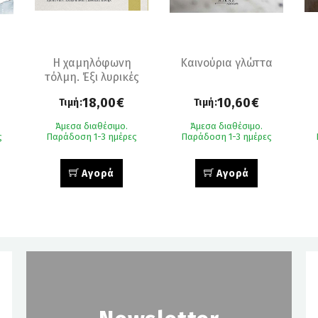
Η χαμηλόφωνη
Καινούρια γλώττα
τόλμη. Έξι λυρικές
ποιήτριες του
18,00€
10,60€
Τιμή:
Τιμή:
εικοστού αιώνα
Άμεσα διαθέσιμο.
Άμεσα διαθέσιμο.
ς
Παράδοση 1-3 ημέρες
Παράδοση 1-3 ημέρες
Αγορά
Αγορά