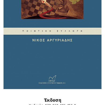
Έκδυση