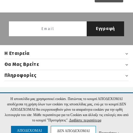
Εγγραφή
H Εταιρεία
Θα Μας Βρείτε
Πληροφορίες
2026 nikasbooks.gr | Υλοποίηση:
Hyper Center
Η ιστοσελίδα μας χρησιμοποιεί cookies. Πατώντας το κουμπί ΑΠΟΔΕΧΟΜΑΙ
αποδέχεσαι τη χρήση όλων των cookies της ιστοσελίδας μας, ενώ με το κουμπί ΔΕΝ
ΑΠΟΔΕΧΟΜΑΙ θα ενεργοποιηθούν μόνο τα απαραίτητα cookies για την ορθή
λειτουργία του site. Μάθε περισσότερα για τα Cookies και άλλαξε τις επιλογές σου από
το κουμπί "Προτιμήσεις".
Διαβάστε περισσότερα
ΑΠΟΔΕΧΟΜΑΙ
ΔΕΝ ΑΠΟΔΕΧΟΜΑΙ