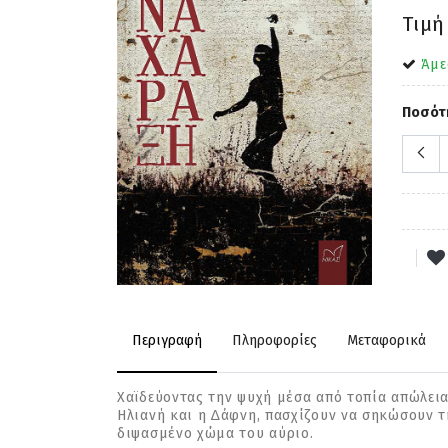
Τιμή
Άμε
Ποσότ
Περιγραφή
Πληροφορίες
Μεταφορικά
Χαϊδεύοντας την ψυχή µέσα από τοπία απώλειας
Ηλιανή και η ∆άφνη, πασχίζουν να σηκώσουν τ
διψασµένο χώµα του αύριο.