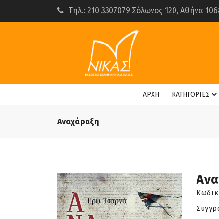
Τηλ.: 210 3307079 Σόλωνος 120, Αθήνα 106
ΑΡΧΗ
ΚΑΤΗΓΟΡΙΕΣ
Αναχάραξη
Ανα
Κωδικ
Συγγρ