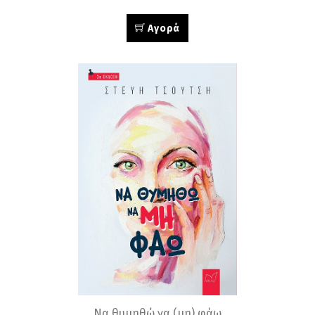
Αγορά
Να θυμηθώ να (μη) φάω