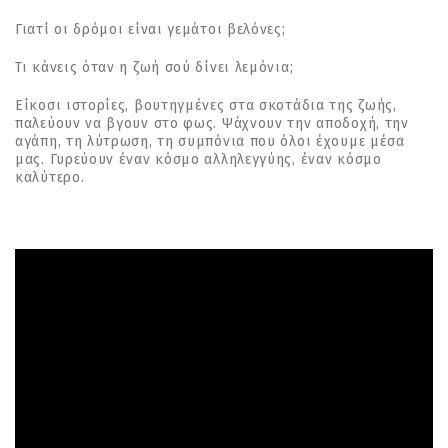
Γιατί οι δρόµοι είναι γεµάτοι βελόνες;
Τι κάνεις όταν η ζωή σού δίνει λεµόνια;
Είκοσι ιστορίες, βουτηγµένες στα σκοτάδια της ζωής,
παλεύουν να βγουν στο φως. Ψάχνουν την αποδοχή, την
αγάπη, τη λύτρωση, τη συµπόνια που όλοι έχουµε µέσα
µας. Γυρεύουν έναν κόσµο αλληλεγγύης, έναν κόσµο
καλύτερο.