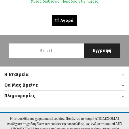
Άμεσα διαθέσιμο. Παράδοση 1-3 ημέρες
Αγορά
Εγγραφή
H Εταιρεία
Θα Μας Βρείτε
Πληροφορίες
2026 nikasbooks.gr | Υλοποίηση:
Hyper Center
Η ιστοσελίδα μας χρησιμοποιεί cookies. Πατώντας το κουμπί ΑΠΟΔΕΧΟΜΑΙ
αποδέχεσαι τη χρήση όλων των cookies της ιστοσελίδας μας, ενώ με το κουμπί ΔΕΝ