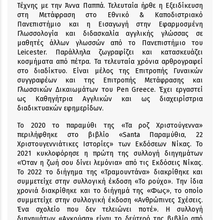
Τέχνης με την Άννα Παππά. Τελευταία ήρθε η Εξειδίκευση
στη Μετάφραση στο Εθνικό & Καποδιστριακό
Πανεπιστήμιο και η Εισαγωγή στην Εφαρμοσμένη
Γλωσσολογία και διδασκαλία αγγλικής γλώσσας σε
μαθητές άλλων γλωσσών από το Πανεπιστήμιο του
Leicester. Παράλληλα ζωγραφίζει και κατασκευάζει
κοσμήματα από πέτρα. Τα τελευταία χρόνια αρθρογραφεί
στο διαδίκτυο. Είναι μέλος της Επιτροπής Γυναικών
συγγραφέων και της Επιτροπής Μετάφρασης και
Γλωσσικών Δικαιωμάτων του Pen Greece. Έχει εργαστεί
ως Καθηγήτρια Αγγλικών και ως διαχειρίστρια
διαδικτυακών εφημερίδων.
Το 2020 το παραμύθι της «Τα ροζ Χριστούγεννα»
περιλήφθηκε στο βιβλίο «Santa Παραμύθια, 22
Χριστουγεννιάτικες Ιστορίες» των Εκδόσεων Νίκας. Το
2021 κυκλοφόρησε η πρώτη της συλλογή διηγημάτων
«Όταν η ζωή σου δίνει λεμόνια» από τις Εκδόσεις Νίκας.
Το 2022 το διήγημα της «Τραμουντάνα» διακρίθηκε και
συμμετείχε στην συλλογική έκδοση «Το ρούχο». Την ίδια
χρονιά διακρίθηκε και το διήγημά της «Φως», το οποίο
συμμετείχε στην συλλογική έκδοση «Ανθρώπινες Σχέσεις.
Ένα σχολείο που δεν τελειώνει ποτέ». Η συλλογή
διηγημάτων «Αγκούσα» είναι το δεύτερό της βιβλίο από