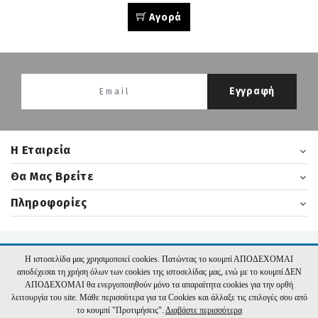
Αγορά
Εγγραφή
H Εταιρεία
Θα Μας Βρείτε
Πληροφορίες
2026 nikasbooks.gr | Υλοποίηση:
Hyper Center
Η ιστοσελίδα μας χρησιμοποιεί cookies. Πατώντας το κουμπί ΑΠΟΔΕΧΟΜΑΙ
αποδέχεσαι τη χρήση όλων των cookies της ιστοσελίδας μας, ενώ με το κουμπί ΔΕΝ
ΑΠΟΔΕΧΟΜΑΙ θα ενεργοποιηθούν μόνο τα απαραίτητα cookies για την ορθή
λειτουργία του site. Μάθε περισσότερα για τα Cookies και άλλαξε τις επιλογές σου από
το κουμπί "Προτιμήσεις".
Διαβάστε περισσότερα