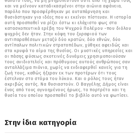
θάνατό τους, να µη µνηµονευτούν ούτε από τη χώρα τους
και να µείνουν καταδικασµένοι στην αιώνια αφάνεια,
παρόλο που προσφέρθηκαν µε αυταπάρνηση και
θυσιάστηκαν για ιδέες που κι εκείνοι πίστευαν. Η ιστορία
αυτή προσπαθεί να ρίξει έστω κι ελάχιστο φως στα
κατασκοπευτικά ερέβη του Ψυχρού Πολέµου −που διόλου
ψυχρός δεν ήταν. Στην κόψη του ξυραφιού των
αντιπαραθέσεων µεταξύ δύο κρατών, δύο εθνών, δύο
αντίπαλων πολιτικών στρατοπέδων, χύθηκε αφειδώς και
στα κρυφά το αίµα της θυσίας. Οι µυστικές υπηρεσίες και
οι πάσης φύσεως σκοτεινές δυνάµεις χρησιµοποιούσαν
τους ανιδιοτελείς και πρόθυµους αυτούς ανθρώπους σαν
ανταλλάξιµα πιόνια, χωρίς να ενδιαφερθεί κανείς για τη
ζωή τους, καθώς ήξεραν εκ των προτέρων ότι τους
έστελναν στο στόµα του λύκου. Και ο ρόλος τους ήταν
ακριβώς αυτός. Να θυσιαστούν. Ο Βαγγέλης ∆ήµος είναι
ένας από τους αγνοηµένους ήρωες, το πορτρέτο και τη
θυσία του οποίου προσπαθεί το βιβλίο αυτό να φωτίσει.
Στην ίδια κατηγορία