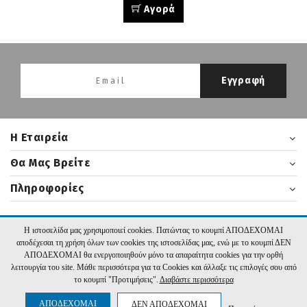
Αγορά
Εγγραφή
H Εταιρεία
Θα Μας Βρείτε
Πληροφορίες
Η ιστοσελίδα μας χρησιμοποιεί cookies. Πατώντας το κουμπί ΑΠΟΔΕΧΟΜΑΙ
2026 nikasbooks.gr | Υλοποίηση:
Hyper Center
αποδέχεσαι τη χρήση όλων των cookies της ιστοσελίδας μας, ενώ με το κουμπί ΔΕΝ
ΑΠΟΔΕΧΟΜΑΙ θα ενεργοποιηθούν μόνο τα απαραίτητα cookies για την ορθή
λειτουργία του site. Μάθε περισσότερα για τα Cookies και άλλαξε τις επιλογές σου από
το κουμπί "Προτιμήσεις".
Διαβάστε περισσότερα
ΑΠΟΔΕΧΟΜΑΙ
ΔΕΝ ΑΠΟΔΕΧΟΜΑΙ