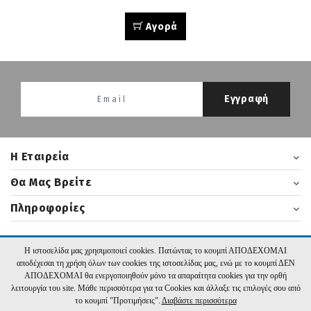
Αγορά
Εγγραφή
H Εταιρεία
Θα Μας Βρείτε
Πληροφορίες
Η ιστοσελίδα μας χρησιμοποιεί cookies. Πατώντας το κουμπί ΑΠΟΔΕΧΟΜΑΙ
2026 nikasbooks.gr | Υλοποίηση:
Hyper Center
αποδέχεσαι τη χρήση όλων των cookies της ιστοσελίδας μας, ενώ με το κουμπί ΔΕΝ
ΑΠΟΔΕΧΟΜΑΙ θα ενεργοποιηθούν μόνο τα απαραίτητα cookies για την ορθή
λειτουργία του site. Μάθε περισσότερα για τα Cookies και άλλαξε τις επιλογές σου από
το κουμπί "Προτιμήσεις".
Διαβάστε περισσότερα