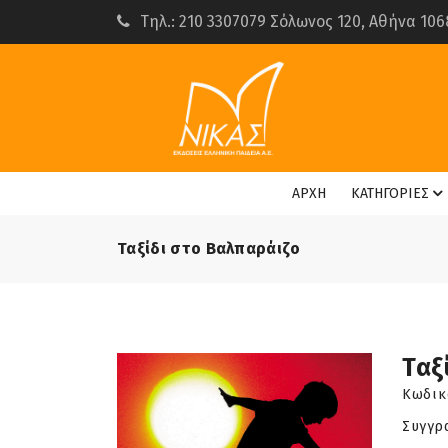
Τηλ.: 210 3307079 Σόλωνος 120, Αθήνα 106
ΑΡΧΗ
ΚΑΤΗΓΟΡΙΕΣ
Ταξίδι στο Βαλπαράιζο
Ταξ
Κωδικ
Συγγρ