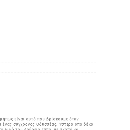
ή μήπως είναι αυτό που βρίσκουμε όταν
ι ένας σύγχρονος Οδυσσέας. Ύστερα από δέκα
το δικό του Δούρειο Ίππο, με σκοπό να