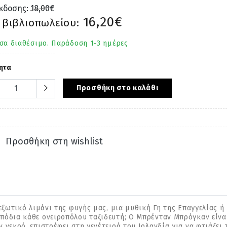
έκδοσης:
18,00€
16,20€
 βιβλιοπωλείου:
σα διαθέσιμο. Παράδοση 1-3 ημέρες
ητα
Προσθήκη στο καλάθι
Προσθήκη στη wishlist
 εξωτικό λιμάνι της φυγής μας, μια μυθική Γη της Επαγγελίας 
 πόδια κάθε ονειροπόλου ταξιδευτή; Ο Μπρένταν Μπρόγκαν είνα
 νεκρό, επιστρέφει στη γενέτειρά του Ιρλανδία για να φτιάξει 