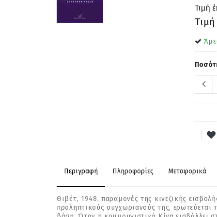
Τιμή 
Τιμή
Άμε
Ποσότ
Περιγραφή
Πληροφορίες
Μεταφορικά
Θιβέτ, 1948, παραμονές της κινεζικής εισβολ
προληπτικούς συγχωριανούς της, ερωτεύεται τ
βάση. Όταν η κομμουνιστική Κίνα εισβάλλει σ