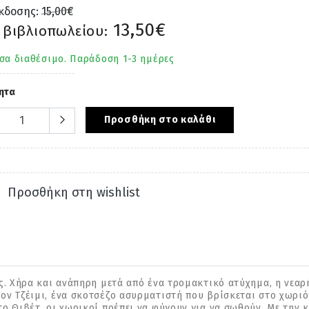
έκδοσης:
15,00€
13,50€
 βιβλιοπωλείου:
σα διαθέσιμο. Παράδοση 1-3 ημέρες
ητα
Προσθήκη στο καλάθι
Προσθήκη στη wishlist
ής. Χήρα και ανάπηρη μετά από ένα τρομακτικό ατύχημα, η νεα
ον Τζέιμι, ένα σκοτσέζο ασυρματιστή που βρίσκεται στο χωριό
το Θιβέτ, οι χωρικοί πρέπει να φύγουν για να σωθούν. Με την