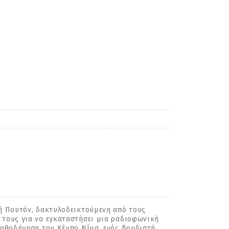
ρή Πουτόν, δακτυλοδεικτούμενη από τους
 τους για να εγκαταστήσει μια ραδιοφωνική
 καθοδήγηση του Κένπο Νίμα, ενός βουδιστή