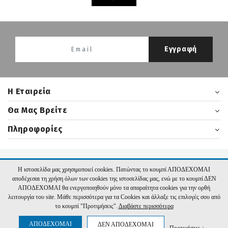
Εγγραφή
H Εταιρεία
Θα Μας Βρείτε
Πληροφορίες
2026 nikasbooks.gr | Υλοποίηση:
Hyper Center
Η ιστοσελίδα μας χρησιμοποιεί cookies. Πατώντας το κουμπί ΑΠΟΔΕΧΟΜΑΙ
αποδέχεσαι τη χρήση όλων των cookies της ιστοσελίδας μας, ενώ με το κουμπί ΔΕΝ
ΑΠΟΔΕΧΟΜΑΙ θα ενεργοποιηθούν μόνο τα απαραίτητα cookies για την ορθή
λειτουργία του site. Μάθε περισσότερα για τα Cookies και άλλαξε τις επιλογές σου από
το κουμπί "Προτιμήσεις".
Διαβάστε περισσότερα
ΑΠΟΔΕΧΟΜΑΙ
ΔΕΝ ΑΠΟΔΕΧΟΜΑΙ