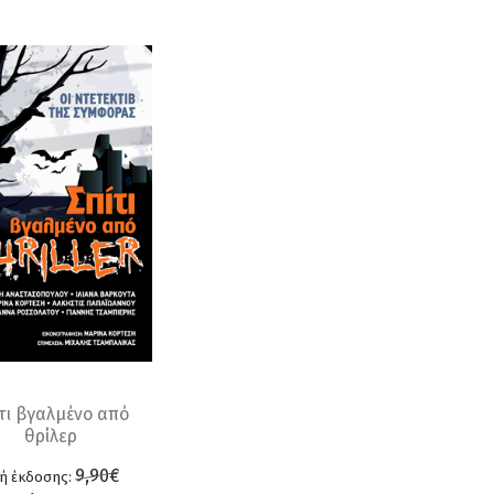
τι βγαλμένο από
θρίλερ
9,90€
μή έκδοσης: