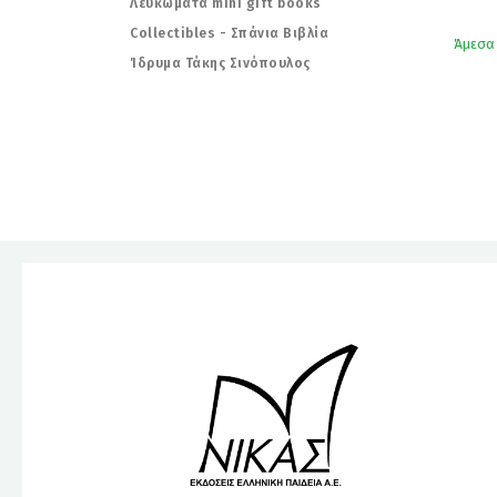
Λευκώματα mini gift books
Collectibles - Σπάνια Βιβλία
Άμεσα
Ίδρυμα Τάκης Σινόπουλος