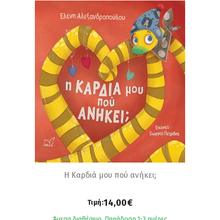
Η Καρδιά μου πού ανήκει;
14,00€
Τιμή:
Άμεσα διαθέσιμο. Παράδοση 1-3 ημέρες