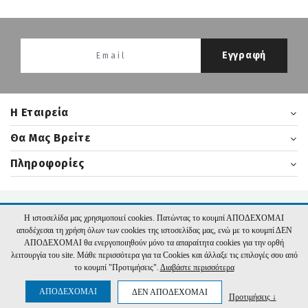
Εγγραφή
H Εταιρεία
Θα Μας Βρείτε
Πληροφορίες
2026 nikasbooks.gr | Υλοποίηση:
Hyper Center
Η ιστοσελίδα μας χρησιμοποιεί cookies. Πατώντας το κουμπί ΑΠΟΔΕΧΟΜΑΙ
αποδέχεσαι τη χρήση όλων των cookies της ιστοσελίδας μας, ενώ με το κουμπί ΔΕΝ
ΑΠΟΔΕΧΟΜΑΙ θα ενεργοποιηθούν μόνο τα απαραίτητα cookies για την ορθή
λειτουργία του site. Μάθε περισσότερα για τα Cookies και άλλαξε τις επιλογές σου από
το κουμπί "Προτιμήσεις".
Διαβάστε περισσότερα
ΑΠΟΔΕΧΟΜΑΙ
ΔΕΝ ΑΠΟΔΕΧΟΜΑΙ
Προτιμήσεις ↓