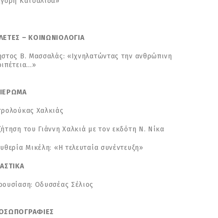
ηγόρη Κατσαλίδα»
ΛΕΤΕΣ – ΚΟΙΝΩΝΙΟΛΟΓΙΑ
ήστος Β. Μασσαλάς: «Ιχνηλατώντας την ανθρώπινη
ριπέτεια…»
ΙΕΡΩΜΑ
τρολούκας Χαλκιάς
ζήτηση του Γιάννη Χαλκιά με τον εκδότη Ν. Νίκα
ευθερία Μικέλη: «Η τελευταία συνέντευξη»
ΚΑΣΤΙΚΑ
ρουσίαση: Οδυσσέας Σέλιος
ΟΣΩΠΟΓΡΑΦΙΕΣ