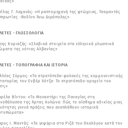
υναίκας»
σίλης Γ. Λαχανάς: «Η ραπτομηχανή της φτώχειας, Τσαμαντάς
σπρωτίας -Βοδίνο Άνω Δερόπολης»
ΛΕΤΕΣ - ΓΛΩΣΣΟΛΟΓΙΑ
ρης Κυριαζής: «Σλαβικά στοιχεία στα ελληνικά γλωσσικά
ιώματα της νότιας Αλβανίας»
ΛΕΤΕΣ - ΤΟΠΟΓΡΑΦΙΑ ΚΑΙ ΙΣΤΟΡΙΑ
ιλλέας Σύρμος: «Τα στρατόπεδα-φυλακές της κομμουνιστικής
κτατορίας του Ενβέρ Χότζα: Το στρατόπεδο-ορυχείο του
πατς»
υρέλα Βίντου: «Το Μοναστήρι της Παναγίας στη
μνοθάλασσα της Άρτας Αυλώνα: Πώς το αίσθημα αδικίας μιας
ινότητας γεννά πράξεις που αναπλάθουν ιστορικά
οτυπώματα»
ρος Ι. Μαντάς: «Τα γεφύρια στα Ριζά του Θεολόγου κατά τον