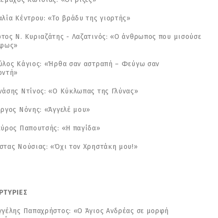
αλία Κέντρου: «Το βράδυ της γιορτής»
τος Ν. Κυριαζάτης - Λαζατινός: «Ο άνθρωπος που μισούσε
 φως»
ύλος Κάγιος: «Ήρθα σαν αστραπή – Φεύγω σαν
ροντή»
νάσης Ντίνος: «Ο Κύκλωπας της Γλύνας»
ώργος Νόνης: «Άγγελέ μου»
αύρος Παπουτσής: «Η παγίδα»
στας Νούσιας: «Όχι τον Χρηστάκη μου!»
ΡΤΥΡΙΕΣ
γγέλης Παπαχρήστος: «Ο Άγιος Ανδρέας σε μορφή