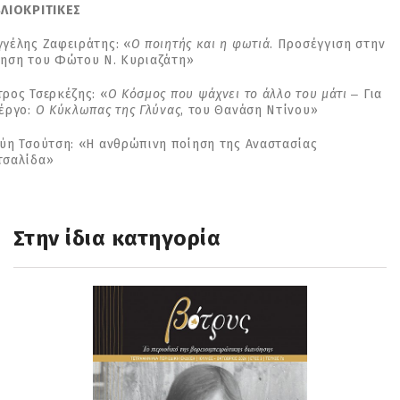
ΒΛΙΟΚΡΙΤΙΚΕΣ
γγέλης Ζαφειράτης: «
Ο ποιητής και η φωτιά
. Προσέγγιση στην
ίηση του Φώτου Ν. Κυριαζάτη»
ρος Τσερκέζης: «
Ο Κόσμος που ψάχνει το άλλο του μάτι
‒ Για
 έργο:
Ο Κύκλωπας της Γλύνας
, του Θανάση Ντίνου»
εύη Τσούτση: «Η ανθρώπινη ποίηση της Αναστασίας
τσαλίδα»
Στην ίδια κατηγορία