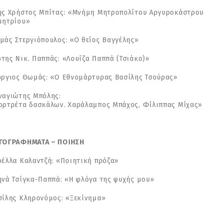
ης Χρήστος Μπίτας: «Μνήμη Μητροπολίτου Αργυροκάστρου
μητρίου»
μάς Στεργιόπουλος: «Ο θείος Βαγγέλης»
της Νικ. Παππάς: «Λουίζα Παππά (Τσιάκο)»
ώργιος Θωμάς: «Ο Εθνομάρτυρας Βασίλης Τσούρας»
ναγιώτης Μπόλης:
ορτρέτα δασκάλων. Χαράλαμπος Μπάχος, Φίλιππας Μίχας»
ΓΟΓΡΑΦΗΜΑΤΑ – ΠΟΙΗΣΗ
ρέλλα Καλαντζή: «Ποιητική πρόζα»
ηνά Τσίγκα-Παππά: «Η φλόγα της ψυχής μου»
σίλης Κληρονόμος: «Ξεκίνημα»