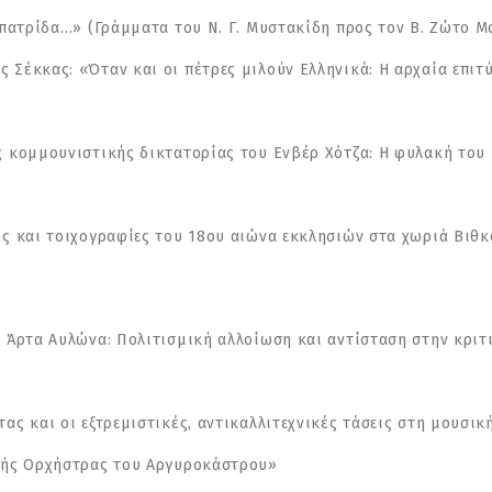
 πατρίδα…» (Γράμματα του Ν. Γ. Μυστακίδη προς τον Β. Ζώτο Μ
Σέκκας: «Όταν και οι πέτρες μιλούν Ελληνικά: Η αρχαία επιτ
ς κομμουνιστικής δικτατορίας του Ενβέρ Χότζα: Η φυλακή του
ές και τοιχογραφίες του 18ου αιώνα εκκλησιών στα χωριά Βιθ
 Άρτα Αυλώνα: Πολιτισμική αλλοίωση και αντίσταση στην κριτ
ας και οι εξτρεμιστικές, αντικαλλιτεχνικές τάσεις στη μουσικ
ικής Ορχήστρας του Αργυροκάστρου»