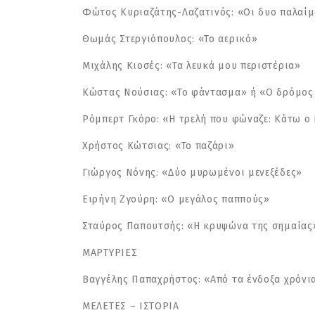
Φώτος Κυριαζάτης-Λαζατινός: «Οι δυο παλαίμ
Θωμάς Στεργιόπουλος: «Το αερικό»
Μιχάλης Κιοσές: «Τα λευκά μου περιστέρια»
Κώστας Νούσιας: «Το φάντασμα» ή «Ο δρόμος
Ρόμπερτ Γκόρο: «H τρελή που φώναζε: Κάτω ο
Χρήστος Κώτσιας: «Το παζάρι»
Γιώργος Νόνης: «Δύο μυρωμένοι μενεξέδες»
Ειρήνη Ζγούρη: «Ο μεγάλος παππούς»
Σταύρος Παπουτσής: «Η κρυψώνα της σημαίας
ΜΑΡΤΥΡΙΕΣ
Βαγγέλης Παπαχρήστος: «Από τα ένδοξα χρόνι
ΜΕΛΕΤΕΣ – ΙΣΤΟΡΙΑ