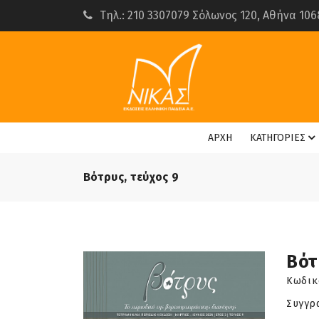
Τηλ.: 210 3307079 Σόλωνος 120, Αθήνα 106
ΑΡΧΗ
ΚΑΤΗΓΟΡΙΕΣ
Βότρυς, τεύχος 9
Βότ
Κωδικ
Συγγρ