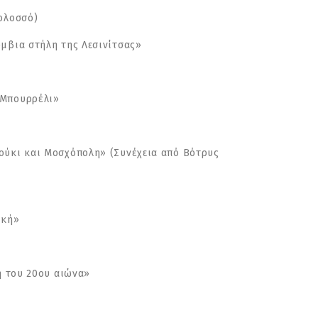
ολοσσό)
ύμβια στήλη της Λεσινίτσας»
 Μπουρρέλι»
κούκι και Μοσχόπολη» (Συνέχεια από Βότρυς
ική»
ή του 20ου αιώνα»