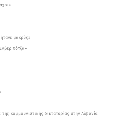
αχοι»
 ήτανε μακρύς»
 Ενβέρ Χότζα»
»
α της κομμουνιστικής δικτατορίας στην Αλβανία