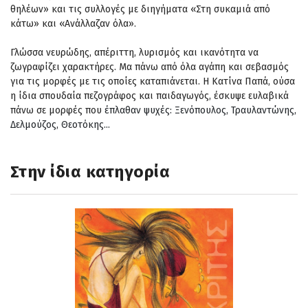
θηλέων» και τις συλλογές με διηγήματα «Στη συκαμιά από
κάτω» και «Αν
άλλαζαν όλα».
Γλώσσα νευρώδης, απέριττη, λυρισμός και ικανότητα να
ζωγραφίζει χαρακτήρες. Μα πάνω
από όλα αγάπη και σεβασμός
για τις μορφές με τις οποίες καταπιάνεται. Η Κατίνα Παπά, ούσα
η ίδια σπουδαία πεζογράφος και παιδαγωγός, έσκυψε ευλαβικά
πάνω σε μορφές που
έπλαθαν ψυχές: Ξενόπουλος, Τραυλαντώνης,
Δελμούζος, Θεοτόκης...
Στην ίδια κατηγορία