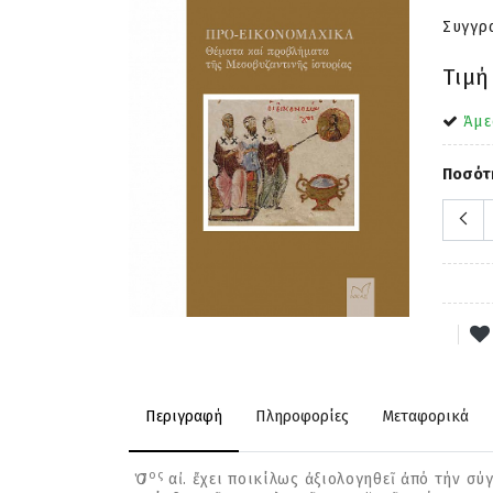
Συγγρ
Τιμή
Άμε
Ποσότ
Περιγραφή
Πληροφορίες
Μεταφορικά
ος
Ὁ 7
αἰ. ἔχει ποικίλως ἀξιολογηθεῖ ἀπό τήν σ