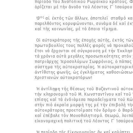
περίοδο τοῦ Ἀνατολικοῦ Ρωμαϊκοῦ κράτους. Φ
ὁρίζεται μέ τήν ἄνοδο τοῦ Λέοντος Γ´ Ἰσαύρου
ος
Ὁ 7
αἰ. ἐκτός τῶν ἄλλων, ἀποτελεῖ σταθμό κα
παρελθόντος κορυφώνονται, συνάμα δέ καί ἐκ
καί τῆς κοινωνίας, μέ τό ὅποιο τίμημα.
Οἱ αὐτοκράτορες τῆς ἐποχὴς αὐτῆς, ἐκτός τῶν 
πρωτοβουλίες τους πολλές φορές νά προκαλοῦ
ἔτσι νά ἔρχονται σέ σύγκρουση μέ τήν Ἐκκλησ
τά χρόνια αὐτά μεγάλες προσωπικότητες στόν
πατριάρχης Ἱεροσολύμων Σωφρόνιος, ὁ πάπας 
σύστημα τῆς αὐτοκρατορίας. Ἡ αὐτοκρατορική
ἀντίθετης φωνῆς, ὡς ἐγκλήματος καθοσιώσεως
Χριστιανῶν αὐτοκρατόρων!
Ἡ ἀντίληψη τῆς θέσεως τοῦ Βυζαντινοῦ αὐτοκρ
τήν κληρονομιά τοῦ Μ. Κωνσταντίνου καί τοῦ 
επίσης καί τά ἐνδιάμεσα παραδείγματα τοῦ Κώ
στήν πιό ἀκραία μορφή της μέ τήν ἐπιβολή τῆ
αὐτοκράτορας προετοίμασε τόν δρόμο· ὁ Βαρδ
καί ἐπέβαλε τόν Μονοθελητισμό. Θεωρῶ, λοιπό
εἰκονομαχική πολιτική τοῦ Λέοντος Γ´ Ἰσαύρο
Ἡ περίοδο τῆς Εἰκονομαχίας ἄν καί καλύπτει, 