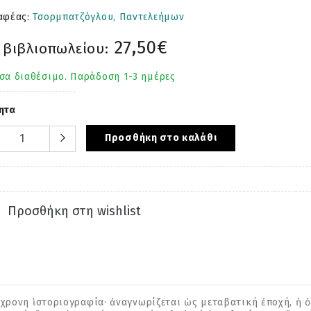
αφέας:
Τσορμπατζόγλου, Παντελεήμων
27,50€
 βιβλιοπωλείου:
σα διαθέσιμο. Παράδοση 1-3 ημέρες
ητα
Προσθήκη στο καλάθι
Προσθήκη στη wishlist
ύγχρονη ἱστοριογραφία· ἀναγνωρίζεται ὡς μεταβατική ἐποχή, ἡ 