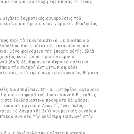
ρόκειται γιά μία ἐποχή τῆς ὁποίας τό τέλος
οἱ μεγάλες δογματικές συγκρούσεις τοῦ
η εἰρήνη καί ἠρεμία στόν χῶρο τῆς Ἐκκλησίας
ους περί τά ἐκκλησιαστικά, μέ συνέπεια οἱ
οδοξία», ὅπως αὐτοι τήν κατανοῦσαν, καί
ἶναι μόνο φαινόμενο τῆς ἐποχῆς αὐτῆς, ἀλλά
ξουσίας κατά τρόπο πρωτόγνωρο· ὁ
νοῦ (649) ἐξώθησαν στά ἄκρα τό πολιτικό
έπεια τήν σκληρή ἀντιμετώπιση κάθε
κλησίας μετά τήν ἐποχή τῶν διωγμῶν, θύματα
ος
ές διαβαθμίσεις. Ὁ 7
αἰ. μεταφέρει αὐτούσια
αί ἡ συμπεριφορά τοῦ Ἰουστινιανοῦ Β´, καθώς
ος στα ἐκκλησιαστικά πράγματα θά φθάσει
 τόσο αὐταρχικά ὁ Λέων Γ´, ἕνας ἄλλος
τρεψε τό δόγμα τῆς Στ´Οἰκουμενικῆς συνόδου
ππικοῦ συνιστᾶ τήν καλύτερη εἰσαγωγή στήν
ει ὅμως ἀνεξίτηλα τήν Βυζαντινή ἱστορία.