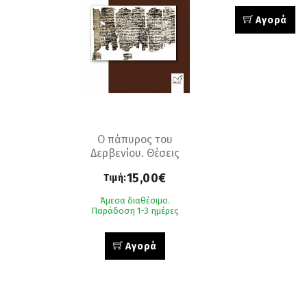
Αγορά
Ο πάπυρος του
Δερβενίου. Θέσεις
του πρώτου
15,00€
Τιμή:
ευρωπαϊκού
ορθολογισμού στο
Άμεσα διαθέσιμο.
αρχαιότερο
Παράδοση 1-3 ημέρες
σωζόμενο ελληνικό
βιβλίο.
Αγορά