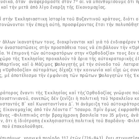
ο
υσικά, ὅταν ἀναφερόμαστε στόν 7
αἰ. νά ὑπενθυμίσουμε ὅτι π
 καί τήν μετά ἀπό λίγο ἔναρξη τῆς Εἰκονομαχίας.
ί στήν Ἐκκλησιαστικη ἱστορία τοῦ Βυζαντινοῦ κράτους, διότι 
τονώνονται τήν ἐποχή αὐτή, προσφέροντας ἔτσι τήν πολυπόθητ
ἄλλων ἱκανοτήτων τους, διακρίνονται καί γιά τό ἐνδιαφέρον τ
ν ἀνασταστώσεις στήν προσπάθεια τους νά ἐπιβάλουν τήν «Ὀρθ
ία. Ἡ ἐπιμονή τῶν αὐτοκρατόρων στην «Ὀρθοδοξία» τους δεν ε
 χῶρο τῆς Ἐκκλησίας προκαλοῦν τά ὅρια τῆς αὐτοκρατορικῆς ἐ
Μαρτῖνος καί ὁ Μάξιμος Ὁμολογητής μέ τήν σύνοδο τοῦ Λατερα
 «Ὀρθοδοξία» αὐτομάτως δίχαζε τήν κοινωνία καί εἶχε ὡς συν
, μέ ἀποτέλεσμα τῆν ἐμφάνιση τῶν πρώτων Ὁμολογητῶν τῆς Ἐκ
άτορος ἔναντι τῆς Ἐκκλησίας καί τῆς᾽Ορθοδοξίας γνώρισε πολλ
Ἰουστινιανοῦ, συνεπῶς δέν ξενίζει ἡ πολιτική τοῦ Ἡρακλείου κ
νσταντός Β´ καί Κωνσταντίνου Δ´. Ἡ ἀνάμειξη τοῦ αὐτοκράτορ
ς Εἰκονομαχίας ἀπό τόν Λέοντα Γ´ Ἴσαυρο. Πρίν ὅμως ἐκφρασθεῖ
άνης -Φιλιππικός στήν βραχύχρονη βασιλεία του 35 μῆνες, ἀνά
ν, ὅτι ἡ ἰδιότροπη ἐκκλησιαστική πολιτική τοῦ Βαρδάνη- Φιλι
υ πού ἐπακολούθησε.
ἐπισήμως, χρονική περίοδο 117 ἐτῶν (726-843), ἔχει στιγματίσ