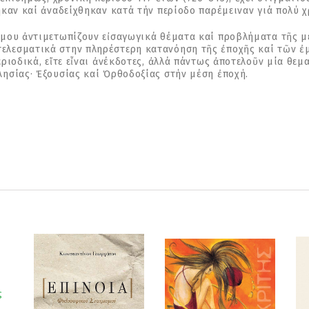
ηκαν καί ἀναδείχθηκαν κατά τήν περίοδο παρέμειναν γιά πολύ 
όμου ἀντιμετωπίζουν εἰσαγωγικά θέματα καί προβλήματα τῆς μ
λεσματικά στην πληρέστερη κατανόηση τῆς ἐποχῆς καί τῶν ἐμ
ριοδικά, εἴτε εἶναι ἀνέκδοτες, ἀλλά πάντως ἀποτελοῦν μία θε
ησίας· Ἐξουσίας καί Ὀρθοδοξίας στήν μέση ἐποχή.
ς