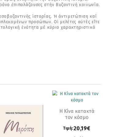
χρόνο ἐπιπολάζουσες στήν Βυζαντινή κοινωνία.
εσοβυζαντινῆς ἱστορίας. Ἡ ἀντιμετώπιση καί
πλεκομένων προσώπων. Οἱ μελέτες αὐτές εἴτε
ματολογική ἑνότητα μέ κύριο χαρακτηριστικό
Η Κίνα κατακτά
τον κόσμο
20,19€
Τιμή: