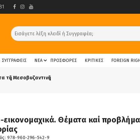
81
ΣΥΓΓΡΑΦΕΙΣ
ΝΕΑ
ΠΡΟΣΦΟΡΕΣ
ΚΡΙΤΙΚΕΣ
FOREIGN RIG
α τῆς Μεσοβυζαντινῆς
-εικονομαχικά. Θέματα καί προβλήμα
ορίας
ός:
978-960-296-542-9