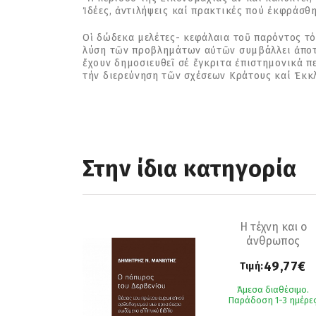
Ἰδέες, ἀντιλήψεις καί πρακτικές πού ἐκφράσθ
Οἱ δώδεκα μελέτες- κεφάλαια τοῦ παρόντος τ
λύση τῶν προβλημάτων αὐτῶν συμβάλλει ἀποτε
ἔχουν δημοσιευθεῖ σέ ἔγκριτα ἐπιστημονικά πε
τήν διερεύνηση τῶν σχέσεων Κράτους καί Ἐκκλ
Στην ίδια κατηγορία
Η τέχνη και ο
άνθρωπος
49,77€
Τιμή:
Άμεσα διαθέσιμο.
Παράδοση 1-3 ημέρε