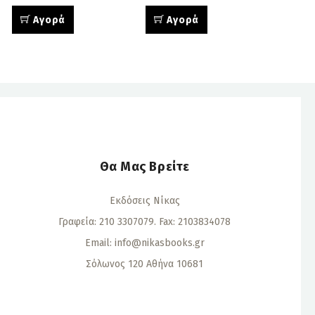
Αγορά
Αγορά
Θα Μας Βρείτε
Εκδόσεις Νίκας
Γραφεία: 210 3307079. Fax: 2103834078
Email:
info@nikasbooks.gr
Σόλωνος 120 Αθήνα 10681