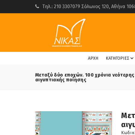
Τηλ.: 210 3307079 Σόλωνος 120, Αθήνα 106
ΑΡΧΗ
ΚΑΤΗΓΟΡΙΕΣ
Μεταξύ δύο εποχών. 100 χρόνια νεότερης
αιγυπτιακής ποίησης
Μετ
αιγ
Κωδικ