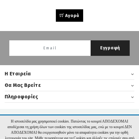
Αγορά
Εγγραφή
H Εταιρεία
Θα Μας Βρείτε
Πληροφορίες
2026 nikasbooks.gr | Υλοποίηση:
Hyper Center
Η ιστοσελίδα μας χρησιμοποιεί cookies. Πατώντας το κουμπί ΑΠΟΔΕΧΟΜΑΙ
αποδέχεσαι τη χρήση όλων των cookies της ιστοσελίδας μας, ενώ με το κουμπί ΔΕΝ
ΑΠΟΔΕΧΟΜΑΙ θα ενεργοποιηθούν μόνο τα απαραίτητα cookies για την ορθή
λειτουργία του site. Μάθε περισσότερα για τα Cookies και άλλαξε τις επιλογές σου από