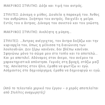
ΜΑΚΡΙΝΟΣ ΣΤΥΛΙΤΗΣ: ∆όξα και τιµή του αντρός.
ΣΤΥΛΙΤΕΣ: ∆ύναµη ο µύθος. ∆ουλεία η παρακµή του. Άνθος
του ανθρώπου. Σκήπτρο του αντρός. Παιχνίδι η µοίρα.
Εντός του ο άντρας. ∆ύναµη του συνετού και του γνώστη.
ΜΑΚΡΙΝΟΣ ΣΤΥΛΙΤΗΣ: Ανελέητη η µύηση...
ΣΤΥΛΙΤΕΣ: ...Άντρας ανέγγιχτος, τον άντρα δοξάζω και την
κυριαρχία του, όπως η µέλισσα τη διαιώνιση των
λουλουδιών. ∆εν ξέρω κανέναν, δεν βλέπω κανέναν.
Σφηνώνω µόνο το σώµα µου στο τοπίο και το αποτελώ...
Και µε αποτελεί. Αδύναµος στον άνεµο, του ανέµου τα
χαρακτηριστικά απόκτησα. Γυµνός στη βροχή, στάζω µαζί
της. Ασκίαστος στον ήλιο, έµαθα να φωτίζω κι εγώ.
Ασήµαντος στο δηµιούργηµα, έµαθα να δηµιουργώ κι εγώ.
(Από το τελευταίο χορικό του έργου – ο χορός αποτελείται
από Στυλίτες αναχωρητές)