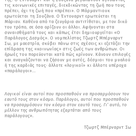
τις κοινωνικές επιταγές, διεκδικώντας τη ζωή που τους
πρέπει, όχι τη ζωή που «πρέπει». Ο Μάρµαντιουκ
ερωτεύεται τη Σουζάνα. Ο Έντουαρντ ερωτεύεται τη
Μάριαν. Καθένα από τα ζευγάρια αντιτίθεται, µε τον δικό
του τρόπο, σε όσα ορίζουν οι άλλοι. Αφήνονται στα
συναισθήµατά τους και κάπως έτσι δηµιουργείται «Ο
Παράλογος ∆εσµός». Ο νοµπελίστας Τζωρτζ Μπέρναρντ
Σω, µε µαεστρία, σκύβει πάνω στις σχέσεις κι εξετάζει την
επίδραση της «κοινωνίας» στις ζωές των ανθρώπων. Οι
ήρωές του πορεύονται κατά πώς κρίνουν. Κάνουν επιλογές
και αναγκάζονται να ζήσουν µε αυτές, δέσµιοι του µυαλού
ή της καρδιάς τους· άλλοτε «λογικοί» κι άλλοτε υπέροχα
«παράλογοι»…
Λογικοί είναι αυτοί που προσπαθούν να προσαρµόσουν τον
εαυτό τους στον κόσµο. Παράλογοι, αυτοί που προσπαθούν
να προσαρµόσουν τον κόσµο στον εαυτό τους. Γι’ αυτό, το
µέλλον της ανθρωπότητας εξαρτάται από τους
παράλογους».
Τζωρτζ Μπέρναρντ Σω