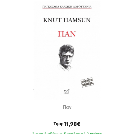
Παν
11,98€
Τιμή:
Άμεσα διαθέσιμο. Παράδοση 1-3 ημέρες