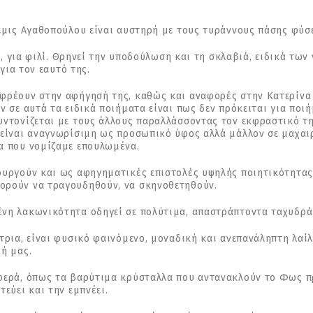
τεμις Αγαθοπούλου είναι αυστηρή με τους τυράννους πάσης φύσε
δι, για φιλί. Θρηνεί την υποδούλωση και τη σκλαβιά, ειδικά τω
 για τον εαυτό της.
φρέουν στην αφήγησή της, καθώς και αναφορές στην Κατερίνα 
ν σε αυτά τα ειδικά ποιήματα είναι πως δεν πρόκειται για ποι
υντονίζεται με τους άλλους παραλλάσσοντας τον εκφραστικό τ
 είναι αναγνωρίσιμη ως προσωπικό ύφος αλλά μάλλον σε μαχαιρ
α που νομίζαμε επουλωμένα.
ουργούν και ως αφηγηματικές επιστολές υψηλής ποιητικότητας, 
ορούν να τραγουδηθούν, να σκηνοθετηθούν.
ένη λακωνικότητα οδηγεί σε πολύτιμα, απαστράπτοντα ταχυδρά
ήτρια, είναι φυσικό φαινόμενο, μοναδική και ανεπανάληπτη λαί
χή μας.
φερά, όπως τα βαρύτιμα κρύσταλλα που αντανακλούν το Φως πρ
τεύει και την εμπνέει.