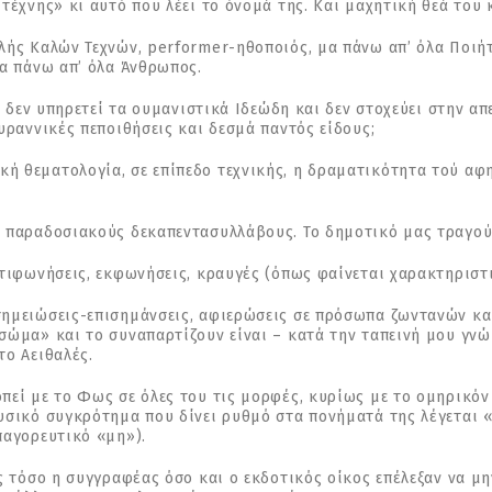
τέχνης» κι αυτό που λέει το όνομά της. Και μαχητική θεά του 
λής Καλών Τεχνών, performer-ηθοποιός, μα πάνω απ’ όλα Ποιή
μα πάνω απ’ όλα Άνθρωπος.
αν δεν υπηρετεί τα ουμανιστικά Ιδεώδη και δεν στοχεύει στην
υραννικές πεποιθήσεις και δεσμά παντός είδους;
 θεματολογία, σε επίπεδο τεχνικής, η δραματικότητα τού αφη
ό παραδοσιακούς δεκαπεντασυλλάβους. Το δημοτικό μας τραγού
τιφωνήσεις, εκφωνήσεις, κραυγές (όπως φαίνεται χαρακτηριστι
ημειώσεις-επισημάνσεις, αφιερώσεις σε πρόσωπα ζωντανών και
σώμα» και το συναπαρτίζουν είναι – κατά την ταπεινή μου γν
το Αειθαλές.
εί με το Φως σε όλες του τις μορφές, κυρίως με το ομηρικόν 
υσικό συγκρότημα που δίνει ρυθμό στα πονήματά της λέγεται «
παγορευτικό «μη»).
ως τόσο η συγγραφέας όσο και ο εκδοτικός οίκος επέλεξαν να μ