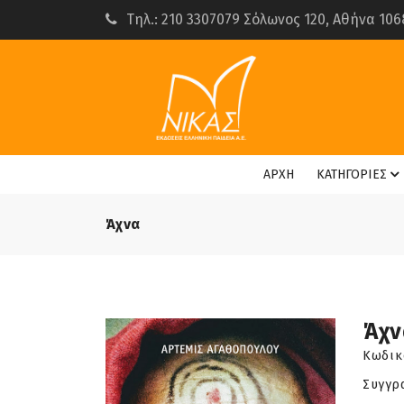
Τηλ.: 210 3307079 Σόλωνος 120, Αθήνα 106
ΑΡΧΗ
ΚΑΤΗΓΟΡΙΕΣ
Άχνα
Άχν
Κωδικ
Συγγρ