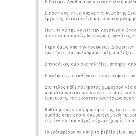
Η Άρτεμις Αγαθοπούλου είναι «ολική καλλι
Εικαστικός, πτυχιούχος της Ανωτάτης Σχο
έργο της, ευτυχισμένη και βασανισμένη, 
Γιατί τι να την κάνεις την Λογοτεχνία ότ
αυτοπεριορισμούς, δεσμεύσεις, φενάκες, τ
Πέρα όμως από την προφανώς Διαφωτιστική
ερωτήσεις και μελοδραματικές απολήξεις.
Σποραδικές ομοιοκαταληξίες, απόηχοι απ
Επικλήσεις, απευθύνσεις, αποφωνήσεις, αν
Στο τέλος κάθε ποιήματος χωροχρονικές σ
που εντάσσονται αρμονικά στο ποιητικό «
έμπνευσης, της εκάστοτε ανατάσεως προς 
Βαθιά μεταφυσική η ποίησή της, ερωτοτροπ
ομάδας στην οποία συμμετέχει, ενώ το μο
την έννοια του «βγάζω άχνα» (χωρίς το α
Το ενδιαφέρον σε αυτό το βιβλίο είναι π