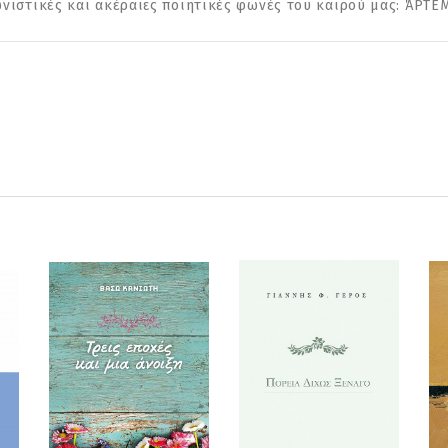
ωνιστικές και ακέραιες ποιητικές φωνές του καιρού μας: ΆΡΤ