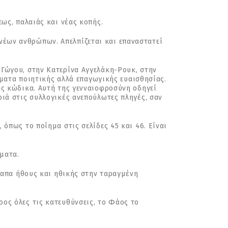
ως, παλαιάς και νέας κοπής.
ν νέων ανθρώπων. Απελπίζεται και επαναστατεί
Γώγου, στην Κατερίνα Αγγελάκη-Ρουκ, στην
ήματα ποιητικής αλλά επαγωγικής ευαισθησίας.
ης κώδικα. Αυτή της γενναιοφροσύνη οδηγεί
ιά στις συλλογικές ανεπούλωτες πληγές, σαν
όπως το ποίημα στις σελίδες 45 και 46. Είναι
ματα.
λαπα ήθους και ηθικής στην ταραγμένη
ος όλες τις κατευθύνσεις, το Φάος το