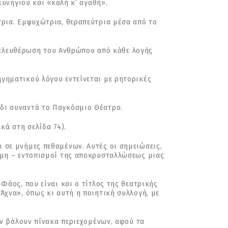
κυνηγιού και «καλή κ’ αγαθή».
τρια. Εμψυχώτρια, θεραπεύτρια μέσα από το
 απελευθέρωση του Ανθρώπου από κάθε λογής
γηματικού λόγου εντείνεται με ρητορικές
δι συναντά το Παγκόσμιο Θέατρο.
κά στη σελίδα 74).
 σε μνήμες πεθαμένων. Αυτές οι σημειώσεις,
ώμη – εντοπισμοί της αποκρυσταλλώσεως μιας
Φάος, που είναι και ο τίτλος της θεατρικής
Άχνα», όπως κι αυτή η ποιητική συλλογή, με
ην βάλουν πίνακα περιεχομένων, αφού τα