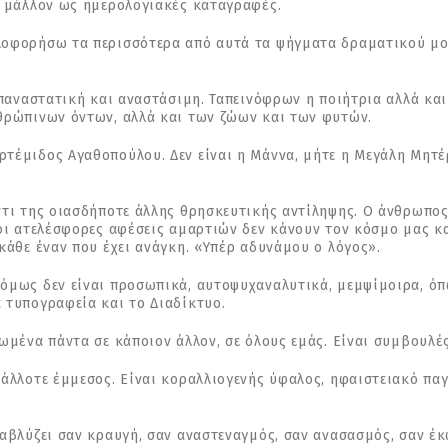
ν μάλλον ως ημερολογιακές καταγραφές.
λοφορήσω τα περισσότερα από αυτά τα ψήγματα δραματικού μο
επαναστατική και αναστάσιμη. Ταπεινόφρων η ποιήτρια αλλά και
νθρώπινων όντων, αλλά και των ζώων και των φυτών.
τέμιδος Αγαθοπούλου. Δεν είναι η Μάννα, μήτε η Μεγάλη Μητέ
τι της οιασδήποτε άλλης θρησκευτικής αντίληψης. Ο άνθρωπος 
 οι ατελέσφορες αφέσεις αμαρτιών δεν κάνουν τον κόσμο μας κ
κάθε έναν που έχει ανάγκη. «Υπέρ αδυνάμου ο λόγος».
όμως δεν είναι προσωπικά, αυτοψυχαναλυτικά, μεμψίμοιρα, όπ
 τυπογραφεία και το Διαδίκτυο.
ωμένα πάντα σε κάποιον άλλον, σε όλους εμάς. Είναι συμβουλές
 άλλοτε έμμεσος. Είναι κοραλλιογενής ύφαλος, ηφαιστειακό π
ναβλύζει σαν κραυγή, σαν αναστεναγμός, σαν ανασασμός, σαν έ