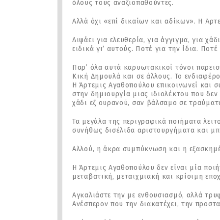
όλους τους αναξιοπαθούντες.
Αλλά όχι «επί δικαίων και αδίκων». Η Άρ
Διψάει για ελευθερία, για άγγιγμα, για χά
ειδικά γι’ αυτούς. Ποτέ για την ίδια. Ποτέ
Παρ’ όλα αυτά καρυωτακικοί τόνοι παρεισ
Κική Δημουλά και σε άλλους. Το ενδιαφέρο
Η Άρτεμις Αγαθοπούλου επικοινωνεί και σ
στην δημιουργία μιας ιδιολέκτου που δεν
χάδι εξ ουρανού, σαν βάλσαμο σε τραύματ
Τα μεγάλα της περιγραφικά ποιήματα λειτ
συνήθως δισέλιδα αριστουργήματα και μπ
Αλλού, η άκρα συμπύκνωση και η εξασκημ
Η Άρτεμις Αγαθοπούλου δεν είναι μία ποι
μεταβατική, μεταιχμιακή και κρίσιμη επο
Αγκαλιάστε την με ενθουσιασμό, αλλά τρυ
Ανέσπερον που την διακατέχει, την προστα