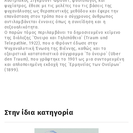
Αυστριακός Σίγκμουντ Φρόυντ, φυσιολόγος και
ψυχίατρος, έθεσε με τις μελέτες του τις βάσεις της
ψυχανάλυσης ως θεραπευτικής μεθόδου και έφερε την
επανάσταση στον τρόπο που ο σύγχρονος άνθρωπος
αντιλαμβάνεται έννοιες όπως η συνείδηση και η
σεξουαλικότητα.
Ο παρών τόμος περιλαμβάνει το δημοσιευμένο κείμενο
της διάλεξης `Όνειρο και Τηλεπάθεια` (Traum und
Telepathie, 1922), που ο Φρόυντ έδωσε στην
Ψυχαναλυτική Ένωση της Βιέννης, καθώς και το
εξαιρετικά κατατοπιστικό σύγγραμμα `Το όνειρο` (Uber
den Traum), που γράφτηκε το 1901 ως μια συντομευμένη
και απλοποιημένη εκδοχή της `Ερμηνείας των Ονείρων`
(1899).
Στην ίδια κατηγορία