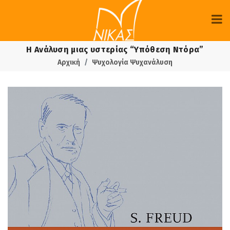
Η Ανάλυση μιας υστερίας “Υπόθεση Ντόρα”
Αρχική
Ψυχολογία Ψυχανάλυση