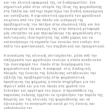
και την κλινική εφαρμογή της, να διαδραματίσει ένα
σημαντικό ρόλο στην ιστορία της ίδιας της ψυχανάλυσης
στη Γαλλία και επέτυχε περαιτέρω την διεθνή αναγνώριση
και καταξίωση. Η κυριολεκτική ερμηνεία του φροϋδικού
κειμένου από τον Ζακ Λακάν και εισαγωγή της
προβληματικής του πατέρα στην γλωσσική τάξη και πιο
συγκεκριμένα την αναγωγή της στην πατρική μεταφορά
μάς επιτρέπει να μην περιορίσουμε την ψυχανάλυση στις
πολιτισμικές ιδιαιτερότητες της κάθε χώρας και να
κατανοήσουμε τη σημασία των εννοιών που εισάγει στο
πεδίο του φαντασιακού, του συμβολικού και πραγματικού.
Η ανανέωση της κλινικής επιτυγχάνεται, μέσα από την
επεξεργασία των φροϊδικών εννοιών η οποία αναδεικνύει
την συνεισφορά του Λακάν στην διαμόρφωση του
ψυχαναλυτικού λόγου. Η αναφορά στις διαδοχικές
πλευρές της έννοιας της διάκλεισης καταδεικνύει την
εξέλιξη της προβληματικής στην ψυχαναλυτική
προσέγγιση της ψύχωσης η οποία στηρίχθηκε για τον
Φρόιντ αλλά και για τον Λακάν στα γραπτά του
Schreber και αργότερα του Joyce. Η προσπάθεια της
παρούσας έκδοσης έρχεται να ιχνηλατήσει την πορεία της
θεωρίας και της κλινικής της ψυχανάλυσης και να
εξοικειώσει το αναγνωστικό κοινό με τις έννοιες και
μεθοδολογία της.