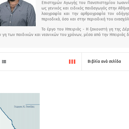
Επιστηµών Αγωγής του Πανεπιστηµίου Ιωαννίνω
ως γενικός και ειδικός παιδαγωγός στην Αθήνα
λαογραφία και την αρθρογραφία τον οδήγησ
περιοδικά, όσο και στην περιοδική του ενασχό
Το έργο του Ηπειριάς - Η ξακουστή γη της ∆έ
ν γη των παιδικών και νεανικών του χρόνων, µέσα από την Ηπειριάς δ