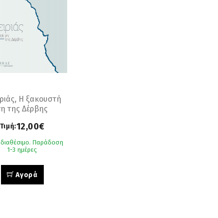
ριάς, Η ξακουστή
γη της Δέρβης
12,00€
Τιμή:
 διαθέσιμο. Παράδοση
1-3 ημέρες
Αγορά