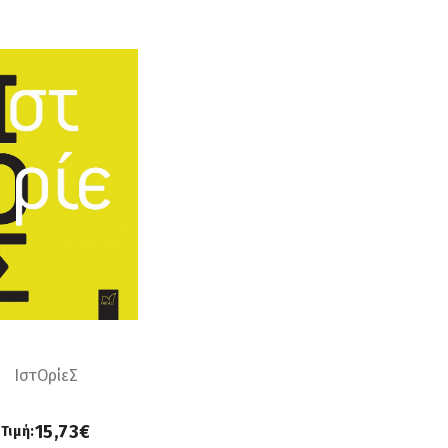
ΙστΟρίεΣ
15,73€
Τιμή: