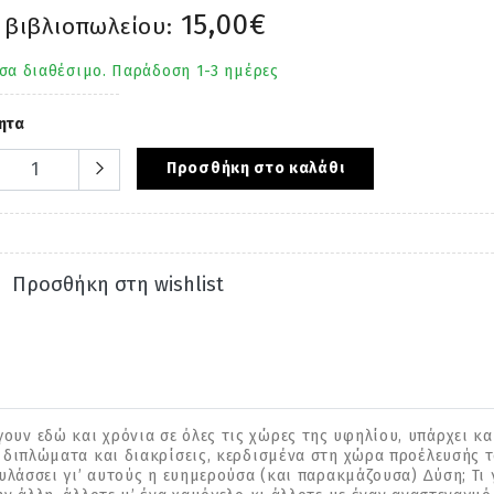
15,00€
 βιβλιοπωλείου:
σα διαθέσιμο. Παράδοση 1-3 ημέρες
ητα
Προσθήκη στο καλάθι
Προσθήκη στη wishlist
ν εδώ και χρόνια σε όλες τις χώρες της υφηλίου, υπάρχει κα
 διπλώµατα και διακρίσεις, κερδισµένα στη χώρα προέλευσής τ
υλάσσει γι’ αυτούς η ευηµερούσα (και παρακµάζουσα) ∆ύση; Τι γ