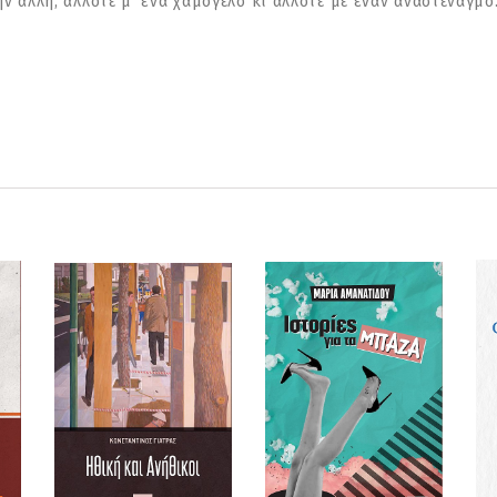
ν άλλη, άλλοτε µ’ ένα χαµόγελο κι άλλοτε µε έναν αναστεναγµό