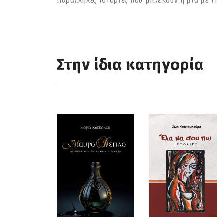
Παράλληλες ιστορίες που µπλέκουν η µία µε τη
Στην ίδια κατηγορία