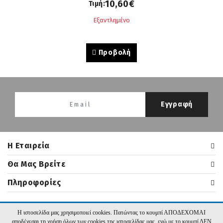
10,60€
Τιμή:
Εξαντλημένο
Προβολή
Εγγραφή
H Εταιρεία
Θα Μας Βρείτε
Πληροφορίες
Η ιστοσελίδα μας χρησιμοποιεί cookies. Πατώντας το κουμπί ΑΠΟΔΕΧΟΜΑΙ
2026 nikasbooks.gr | Υλοποίηση:
Hyper Center
αποδέχεσαι τη χρήση όλων των cookies της ιστοσελίδας μας, ενώ με το κουμπί ΔΕΝ