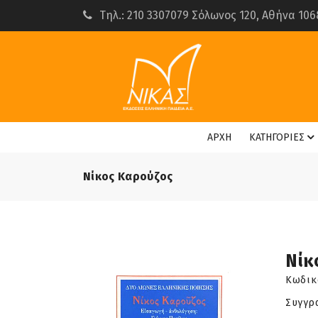
Τηλ.: 210 3307079 Σόλωνος 120, Αθήνα 106
ΑΡΧΗ
ΚΑΤΗΓΟΡΙΕΣ
Νίκος Καρούζος
Νίκ
Κωδικ
Συγγρ