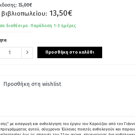
έκδοσης:
15,00€
13,50€
 βιβλιοπωλείου:
σα διαθέσιμο. Παράδοση 1-3 ημέρες
ητα
Προσθήκη στο καλάθι
Προσθήκη στη wishlist
ίησης" με εισαγωγή και ανθολόγηση του έργου του Καρούζου από τον Γιάνν
υ προγράμματος αυτού, σύγχρονοι Έλληνες ποιητές ανθολογούν και παρου
Ανεξαρτησίας έως τις απαρχές του 21ου αιώνα, επιχειρώντας ένα ανθολογ