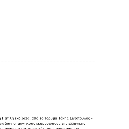
η Πατίλη εκδίδεται από το Ίδρυμα Τάκης Σινόπουλος -
σιάζουν σημαντικούς εκπροσώπους της ελληνικής
ικό πανόραμα της ποιητικής μας παραγωγής των