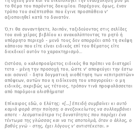
τη σχέση µου και να δικαιολογεί την ενασχόλησή µου µε
το θέµα του παρόντος δοκιµίου. Παρέχουν, όµως, έναν
τρόπο του σκέπτεσθαι που έγινε προσπάθεια ν'
αξιοποιηθεί κατά το δυνατόν.
Ό,τι θα συναντήσετε, λοιπόν, ταξιδεύοντας στις σελίδες
του ανά χείρας βιβλίου κι ανακαλύπτοντας το ρητό ή
υπόρρητο περιεχό - µενό τους δεν απορρέει από τη σκέψη
κάποιου που είτε είναι ειδικός επί του θέµατος είτε
διεκδικεί αυτόν το χαρακτηρισµό...
Ωστόσο, ο καλοπροαίρετος ειδικός θα πρέπει να διατηρεί
τετα - µένη την προσοχή του, ώστε ν' αποφεύγει την έστω
και ασυνεί - δητα δογµατική υιοθέτηση των «επιτρεπτών»
απόψεων, αυτών που η ειδίκευση του υπαγορεύει· ο µη
ειδικός, ακριβώς ως τέτοιος, τρόπον τινά προφυλάσσεται
από παρόµοια ολισθήµατα!
Επίκαιρος εδώ, ο Ελύτης:
«[...] Επειδή συµβαίνει κι αυτό
καµιά φορά στην ποίηση: ο ανεξοικείωτος να συλλαµβάνει
αποτε - λεσµατικότερα τις δυνατότητες που παρέχει ένα
τέντωµα της γλώσσας και να τις αποτολµά, όταν ο άλλος, ο
βαθύς γνώ - στης, έχει λόγους ν' αντιστέκεται. »