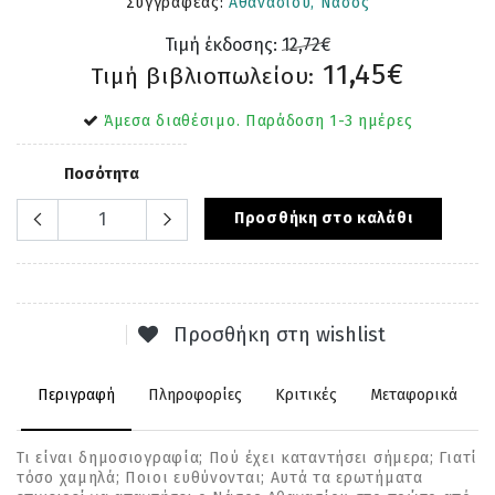
Συγγραφέας:
Αθανασίου, Νάσος
Τιμή έκδοσης:
12,72€
11,45€
Τιμή βιβλιοπωλείου:
Άμεσα διαθέσιμο. Παράδοση 1-3 ημέρες
Ποσότητα
Προσθήκη στο καλάθι
Προσθήκη στη wishlist
Περιγραφή
Πληροφορίες
Κριτικές
Μεταφορικά
Τι είναι δηµοσιογραφία; Πού έχει καταντήσει σήµερα; Γιατί
τόσο χαµηλά; Ποιοι ευθύνονται; Αυτά τα ερωτήµατα