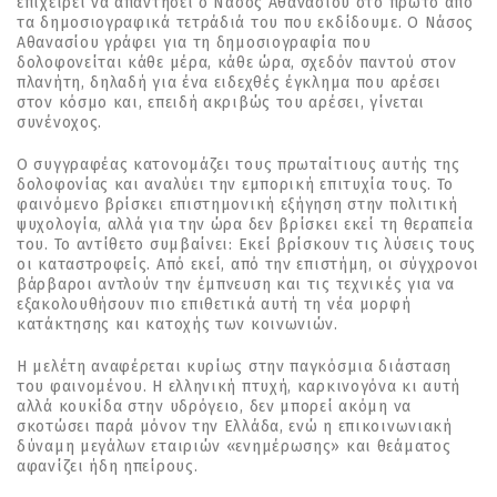
επιχειρεί να απαντήσει ο Νάσος Αθανασίου στο πρώτο από
τα δηµοσιογραφικά τετράδιά του που εκδίδουµε. Ο Νάσος
Αθανασίου γράφει για τη δηµοσιογραφία που
δολοφονείται κάθε µέρα, κάθε ώρα, σχεδόν παντού στον
πλανήτη, δηλαδή για ένα ειδεχθές έγκληµα που αρέσει
στον κόσµο και, επειδή ακριβώς του αρέσει, γίνεται
συνένοχος.
Ο συγγραφέας κατονοµάζει τους πρωταίτιους αυτής της
δολοφονίας και αναλύει την εµπορική επιτυχία τους. Το
φαινόµενο βρίσκει επιστηµονική εξήγηση στην πολιτική
ψυχολογία, αλλά για την ώρα δεν βρίσκει εκεί τη θεραπεία
του. Το αντίθετο συµβαίνει: Εκεί βρίσκουν τις λύσεις τους
οι καταστροφείς. Από εκεί, από την επιστήµη, οι σύγχρονοι
βάρβαροι αντλούν την έµπνευση και τις τεχνικές για να
εξακολουθήσουν πιο επιθετικά αυτή τη νέα µορφή
κατάκτησης και κατοχής των κοινωνιών.
Η µελέτη αναφέρεται κυρίως στην παγκόσµια διάσταση
του φαινοµένου. Η ελληνική πτυχή, καρκινογόνα κι αυτή
αλλά κουκίδα στην υδρόγειο, δεν µπορεί ακόµη να
σκοτώσει παρά µόνον την Ελλάδα, ενώ η επικοινωνιακή
δύναµη µεγάλων εταιριών «ενηµέρωσης» και θεάµατος
αφανίζει ήδη ηπείρους.