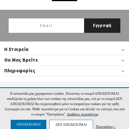
Εγγραφή
H Εταιρεία
Θα Μας Βρείτε
Πληροφορίες
2026 nikasbooks.gr | Υλοποίηση:
Hyper Center
Η ιστοσελίδα μας χρησιμοποιεί cookies. Πατώντας το κουμπί ΑΠΟΔΕΧΟΜΑΙ
αποδέχεσαι τη χρήση όλων των cookies της ιστοσελίδας μας, ενώ με το κουμπί ΔΕΝ
ΑΠΟΔΕΧΟΜΑΙ θα ενεργοποιηθούν μόνο τα απαραίτητα cookies για την ορθή
λειτουργία του site. Μάθε περισσότερα για τα Cookies και άλλαξε τις επιλογές σου από
το κουμπί "Προτιμήσεις".
Διαβάστε περισσότερα
ΑΠΟΔΕΧΟΜΑΙ
ΔΕΝ ΑΠΟΔΕΧΟΜΑΙ
Προτιμήσεις ↓