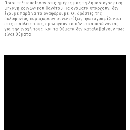
Ποιοι τελειοποίησαν στις ηµέρες µας τη δηµοσιογραφική
µηχανή κοινωνικού θανάτου; Τα ονόµατα υπάρχουν, δεν
έχουµε παρά να τα αναφέρουµε. Οι δράστες της
δολοφονίας παραχωρούν συνεντεύξεις, φωτογραφίζονται
στις επαύλεις τους, οµολογούν τα πάντα καµαρώνοντας
για την ενοχή τους· και τα θύµατα δεν καταλαβαίνουν πως
είναι θύµατα.