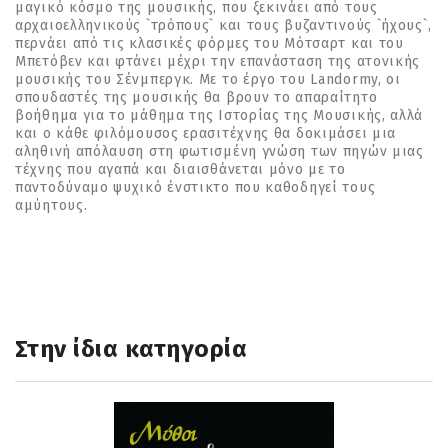
μαγικό κόσμο της μουσικής, που ξεκινάει από τους
αρχαιοελληνικούς `τρόπους` και τους βυζαντινούς `ήχους`,
περνάει από τις κλασικές φόρμες του Μότσαρτ και του
Μπετόβεν και φτάνει μέχρι την επανάσταση της ατονικής
μουσικής του Σένμπεργκ. Με το έργο του Landormy, οι
σπουδαστές της μουσικής θα βρουν το απαραίτητο
βοήθημα για το μάθημα της Ιστορίας της Μουσικής, αλλά
και ο κάθε φιλόμουσος ερασιτέχνης θα δοκιμάσει μια
αληθινή απόλαυση στη φωτισμένη γνώση των πηγών μιας
τέχνης που αγαπά και διαισθάνεται μόνο με το
παντοδύναμο ψυχικό ένστικτο που καθοδηγεί τους
αμύητους.
Στην ίδια κατηγορία