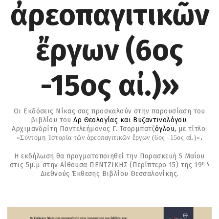
ἀρεοπαγιτικῶν
ἔργων (6ος
-15ος αἰ.)»
Οι Εκδόσεις Νίκας σας προσκαλούν στην παρουσίαση του
βιβλίου του
Δρ Θεολογίας και Βυζαντινολόγου
,
Αρχιμανδρίτη
Παντελεήμ
ονος Γ. Τσορμπατζ
όγλου,
με τίτλο:
.
«
Σύντομη Ἱστορία τῶν ἀρεοπαγιτικῶν ἔργων (6ος -15ος αἰ.)
»
Η εκδήλωση θα πραγματοποιηθεί την Παρασκευή 5 Μαΐου
η ς
στις 5μ.μ στην Αίθουσα ΠΕΝΤΖΙΚΗΣ (Περίπτερο 15) της 19
Διεθνούς Έκθεσης Βιβλίου Θεσσαλονίκης.