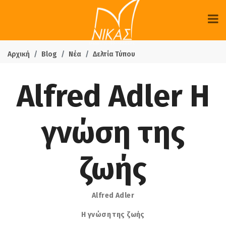
Αρχική
Blog
Νέα
Δελτία Τύπου
Alfred Adler Η
γνώση της
ζωής
Alfred Adler
Η γνώση της ζωής