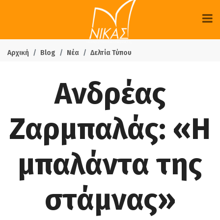
Αρχική
Blog
Νέα
Δελτία Τύπου
Ανδρέας
Ζαρμπαλάς: «Η
μπαλάντα της
στάμνας»