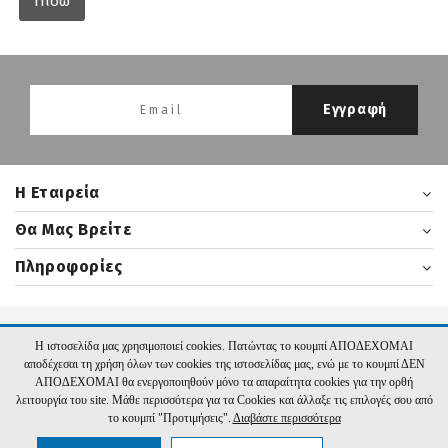
Πίσω
Εγγραφή
H Εταιρεία
Θα Μας Βρείτε
Πληροφορίες
2026 nikasbooks.gr | Υλοποίηση:
Hyper Center
Η ιστοσελίδα μας χρησιμοποιεί cookies. Πατώντας το κουμπί ΑΠΟΔΕΧΟΜΑΙ
αποδέχεσαι τη χρήση όλων των cookies της ιστοσελίδας μας, ενώ με το κουμπί ΔΕΝ
ΑΠΟΔΕΧΟΜΑΙ θα ενεργοποιηθούν μόνο τα απαραίτητα cookies για την ορθή
λειτουργία του site. Μάθε περισσότερα για τα Cookies και άλλαξε τις επιλογές σου από
το κουμπί "Προτιμήσεις".
Διαβάστε περισσότερα