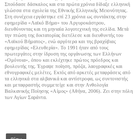
Σπούδασε δάσκαλος και στα πρώτα χρόνια δίδαξε ελληνική
γλώσσα στα σχολεία της Εθνικής Ελληνικής Μειονότητας.
Στη συνέχεια εργάστηκε επί 23 χρόνια ως συντάκτης στην
εφηµερίδα «Λαϊκό Βήµα» του Αργυροκάστρου,
διευθύνοντας και τη µηνιαία λογοτεχνική της σελίδα. Μετά
την πτώση της δικτατορίας διετέλεσε και διευθυντής του
«Λαϊκού Βήµατος», ενώ αργότερα και της βραχύβιας
εφημερίδας «Ελευθερία». Το 1991 ήταν από τους
πρωτεργάτες στην ίδρυση της οργάνωσης των Ελλήνων
«Ομόνοια», όπου και εκλέχτηκε πρώτος πρόεδρος και
βουλευτής της. Έγραψε ποίηση, πρόζα, λαογραφικές και
εθνογραφικές µελέτες. Εκτός από αρκετές μεταφράσεις από
τα ελληνικά στα αλβανικά και αντίστροφα, ως συντονιστής
και µεταφραστής συµµετείχε και στην Ανθολογία
Βαλκανικής Ποίησης «Αίµος» (Αθήνα, 2006). Ζει στην πόλη
των Αγίων Σαράντα.