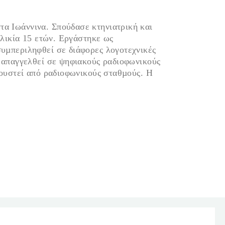
α Ιωάννινα. Σπούδασε κτηνιατρική και
ηλικία 15 ετών. Εργάστηκε ως
συµπεριληφθεί σε διάφορες λογοτεχνικές
ν απαγγελθεί σε ψηφιακούς ραδιοφωνικούς
κουστεί από ραδιοφωνικούς σταθµούς. Η