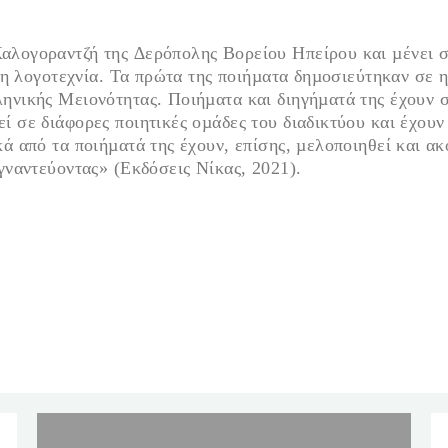
λογοραντζή της ∆ερόπολης Βορείου Ηπείρου και µένει στ
 τη λογοτεχνία. Τα πρώτα της ποιήµατα δηµοσιεύτηκαν σε 
ηνικής Μειονότητας. Ποιήµατα και διηγήµατά της έχουν 
ί σε διάφορες ποιητικές οµάδες του διαδικτύου και έχου
ά από τα ποιήµατά της έχουν, επίσης, µελοποιηθεί και α
γναντεύοντας» (Εκδόσεις Νίκας, 2021).